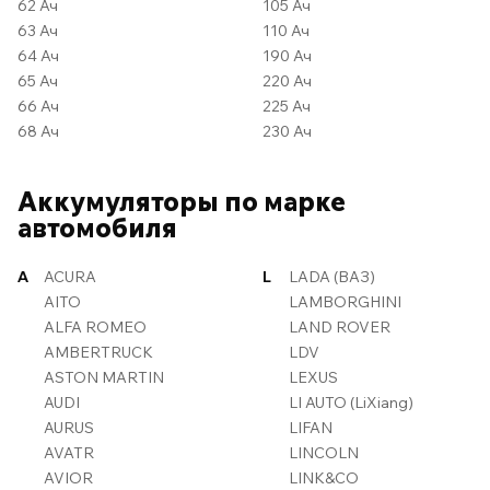
62 Ач
105 Ач
63 Ач
110 Ач
64 Ач
190 Ач
65 Ач
220 Ач
66 Ач
225 Ач
68 Ач
230 Ач
Аккумуляторы по марке
автомобиля
A
ACURA
L
LADA (ВАЗ)
AITO
LAMBORGHINI
ALFA ROMEO
LAND ROVER
AMBERTRUCK
LDV
ASTON MARTIN
LEXUS
AUDI
LI AUTO (LiXiang)
AURUS
LIFAN
AVATR
LINCOLN
AVIOR
LINK&CO