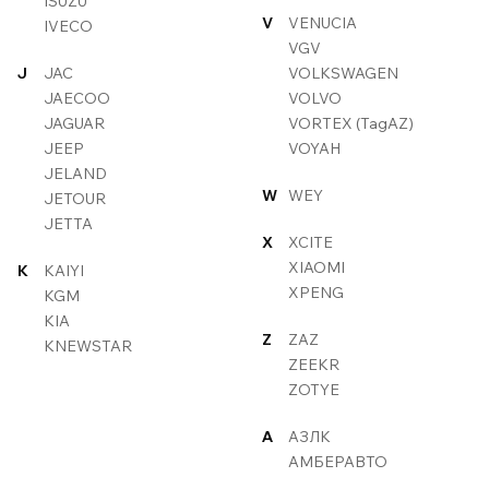
ISUZU
V
VENUCIA
IVECO
VGV
J
JAC
VOLKSWAGEN
JAECOO
VOLVO
JAGUAR
VORTEX (TagAZ)
JEEP
VOYAH
JELAND
W
WEY
JETOUR
JETTA
X
XCITE
XIAOMI
K
KAIYI
XPENG
KGM
KIA
Z
ZAZ
KNEWSTAR
ZEEKR
ZOTYE
А
АЗЛК
АМБЕРАВТО