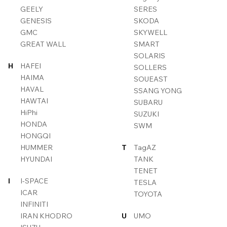
GEELY
SERES
GENESIS
SKODA
GMC
SKYWELL
GREAT WALL
SMART
SOLARIS
H
HAFEI
SOLLERS
HAIMA
SOUEAST
HAVAL
SSANG YONG
HAWTAI
SUBARU
HiPhi
SUZUKI
HONDA
SWM
HONGQI
HUMMER
T
TagAZ
HYUNDAI
TANK
TENET
I
I-SPACE
TESLA
ICAR
TOYOTA
INFINITI
IRAN KHODRO
U
UMO