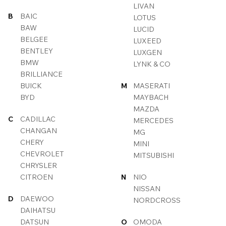
LIVAN
B
BAIC
LOTUS
BAW
LUCID
BELGEE
LUXEED
BENTLEY
LUXGEN
BMW
LYNK & CO
BRILLIANCE
BUICK
M
MASERATI
BYD
MAYBACH
MAZDA
C
CADILLAC
MERCEDES
CHANGAN
MG
CHERY
MINI
CHEVROLET
MITSUBISHI
CHRYSLER
CITROEN
N
NIO
NISSAN
D
DAEWOO
NORDCROSS
DAIHATSU
DATSUN
O
OMODA