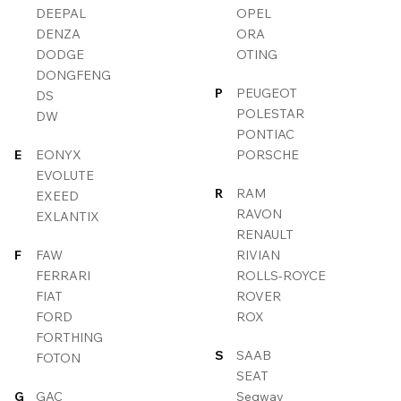
DEEPAL
OPEL
DENZA
ORA
DODGE
OTING
DONGFENG
P
PEUGEOT
DS
POLESTAR
DW
PONTIAC
E
EONYX
PORSCHE
EVOLUTE
R
RAM
EXEED
RAVON
EXLANTIX
RENAULT
F
FAW
RIVIAN
FERRARI
ROLLS-ROYCE
FIAT
ROVER
FORD
ROX
FORTHING
S
SAAB
FOTON
SEAT
G
GAC
Segway