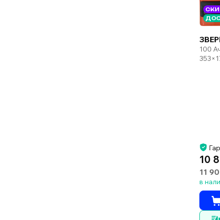
СКИ
ДОС
ЗВЕР
100 А
353×1
Гар
10 
11 90
в нал