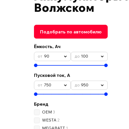
Волжском
Подобрать по автомобилю
Ёмкость, Ач
90
100
Пусковой ток, А
750
950
Бренд
OEM
3
WESTA
2
MEGABATT
1