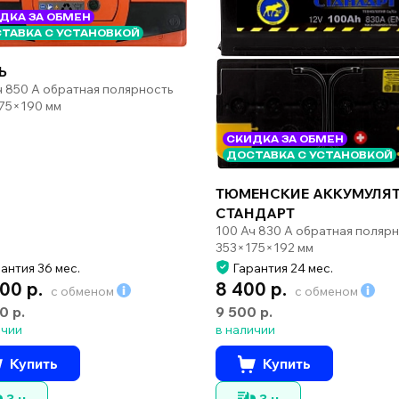
ДКА ЗА ОБМЕН
ТАВКА С УСТАНОВКОЙ
Ь
ч 850 А обратная полярность
75×190 мм
СКИДКА ЗА ОБМЕН
ДОСТАВКА С УСТАНОВКОЙ
ТЮМЕНСКИЕ АККУМУЛЯ
СТАНДАРТ
100 Ач 830 А обратная поляр
353×175×192 мм
антия 36 мес.
Гарантия 24 мес.
800 р.
8 400 р.
с обменом
с обменом
0 р.
9 500 р.
ичии
в наличии
Купить
Купить