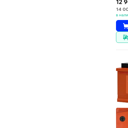
12 9
14 0
в нал