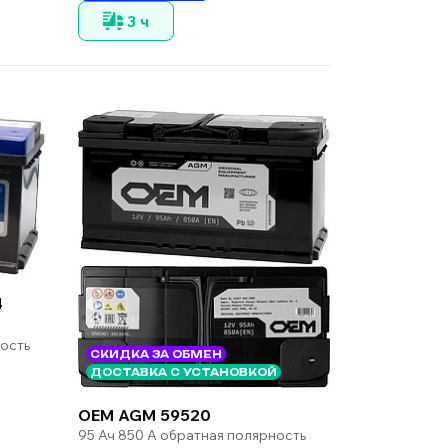
3 ч
4
ность
СКИДКА ЗА ОБМЕН
ДОСТАВКА С УСТАНОВКОЙ
OEM AGM 59520
95 Ач 850 А обратная полярность