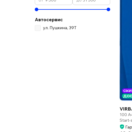
Автосервис
ул. Пушкина, 39Т
СКИ
ДОС
VIRB
100 А
Start
Гар