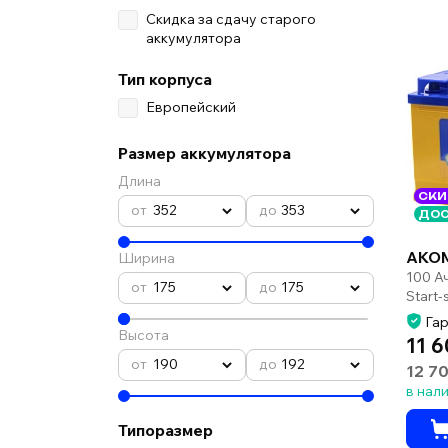
Скидка за сдачу старого
аккумулятора
Тип корпуса
Европейский
Размер аккумулятора
Длина
СКИ
352
353
ДОС
AKOM
Ширина
100 А
175
175
Start
Гар
Высота
11 6
190
192
12 7
в нал
Типоразмер