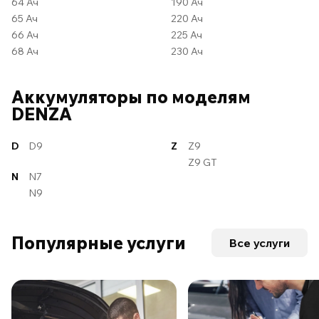
64 Ач
190 Ач
65 Ач
220 Ач
66 Ач
225 Ач
68 Ач
230 Ач
Аккумуляторы по моделям
DENZA
D
D9
Z
Z9
Z9 GT
N
N7
N9
Популярные услуги
Все услуги