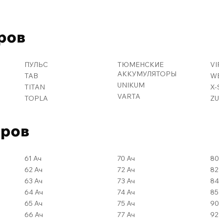
ров
ПУЛЬС
ТЮМЕНСКИЕ
VI
АККУМУЛЯТОРЫ
TAB
W
UNIKUM
TITAN
X
VARTA
TOPLA
Z
оров
61 Ач
70 Ач
62 Ач
72 Ач
63 Ач
73 Ач
64 Ач
74 Ач
65 Ач
75 Ач
66 Ач
77 Ач