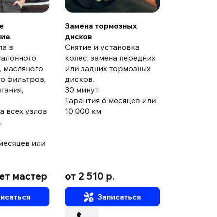
колодок.
от 30 мину
е
Замена тормозных
Гарантия 6
ние
дисков
000 км
ла в
Снятие и установка
салонного,
колес, замена передних
, масляного
или задних тормозных
о фильтров,
дисков.
гания,
30 минут
Гарантия 6 месяцев или
а всех узлов
10 000 км
.
месяцев или
ет мастер
от 2 510 р.
от 1 680 
исаться
Записаться
За