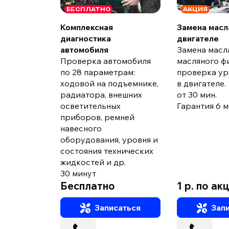
БЕСПЛАТНО
АКЦИЯ
Комплексная
Замена масл
диагностика
двигателе
автомобиля
Замена масл
Проверка автомобиля
масляного ф
по 28 параметрам:
проверка ур
ходовой на подъемнике,
в двигателе.
радиатора, внешних
от 30 мин.
осветительных
Гарантия 6 ме
приборов, ремней
навесного
оборудования, уровня и
состояния технических
жидкостей и др.
30 минут
Бесплатно
1 р. по ак
Записаться
Запи