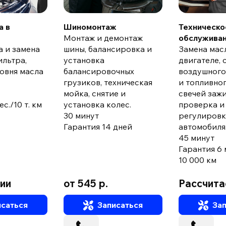
а в
Шиномонтаж
Техническо
Монтаж и демонтаж
обслужива
а и замена
шины, балансировка и
Замена мас
ильтра,
установка
двигателе, 
овня масла
балансировочных
воздушного
грузиков, техническая
и топливног
мойка, снятие и
свечей зажи
с./10 т. км
установка колес.
проверка и
30 минут
регулировк
Гарантия 14 дней
автомобиля
45 минут
Гарантия 6 
10 000 км
ции
от 545 р.
Рассчита
саться
Записаться
Зап