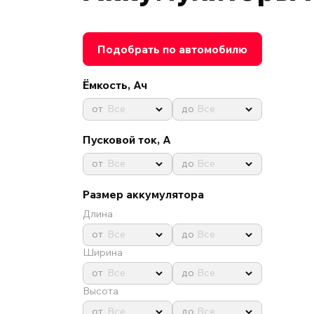
Подобрать по автомобилю
Ёмкость, Ач
Все
Все
Пусковой ток, А
Все
Все
Размер аккумулятора
Длина
Все
Все
Ширина
Все
Все
Высота
Все
Все