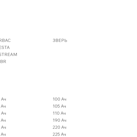
RBAC
ЗВЕРЬ
ESTA
-STREAM
UBR
80 Ач
100 Ач
82 Ач
105 Ач
84 Ач
110 Ач
85 Ач
190 Ач
90 Ач
220 Ач
92 Ач
225 Ач