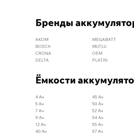
Бренды аккумулято
AKOM
MEGABATT
BOSCH
MUTLU
CRONA
OEM
DELTA
PLATIN
Ёмкости аккумулят
4 Ач
45 Ач
5 Ач
50 Ач
7 Ач
52 Ач
9 Ач
54 Ач
12 Ач
55 Ач
40 Ач
57 Ач